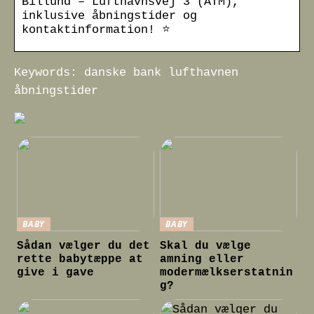
Billund – Lufthavnsvej 3 (ATM),
inklusive åbningstider og
kontaktinformation! ⭐
Keywords: danske bank lufthavnen
åbningstider
BABY
BABY
Sådan vælger du det
Skal du vælge
rette babytæppe at
amning eller
give i gave
modermælkserstatnin
g?