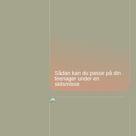
Sådan kan du passe på din
teenager under en
skilsmisse