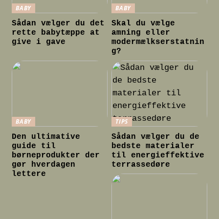
BABY
BABY
Sådan vælger du det
Skal du vælge
rette babytæppe at
amning eller
give i gave
modermælkserstatnin
g?
BABY
TIPS
Den ultimative
Sådan vælger du de
guide til
bedste materialer
børneprodukter der
til energieffektive
gør hverdagen
terrassedøre
lettere