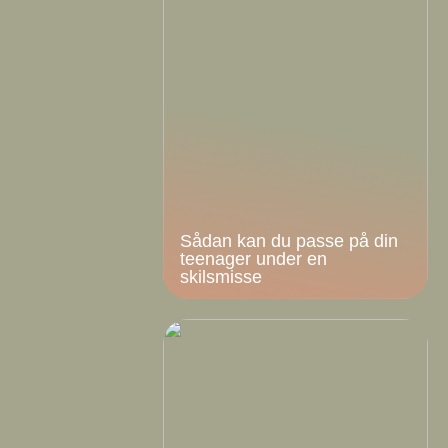
Sådan kan du passe på din
teenager under en
skilsmisse