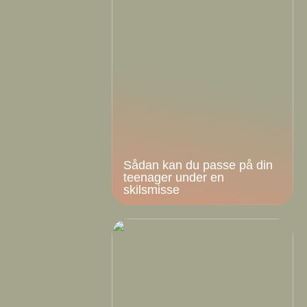
Sådan kan du passe på din
teenager under en
skilsmisse