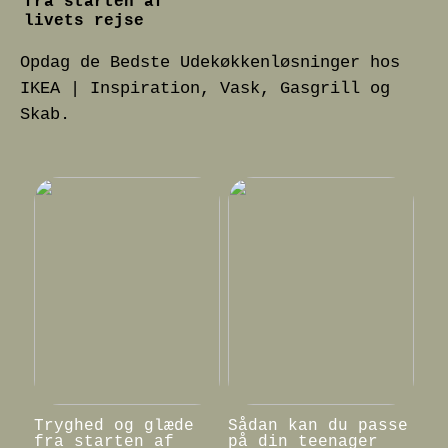
fra starten af
livets rejse
Opdag de Bedste Udekøkkenløsninger hos
IKEA | Inspiration, Vask, Gasgrill og
Skab.
Tryghed og glæde
Sådan kan du passe
fra starten af
på din teenager