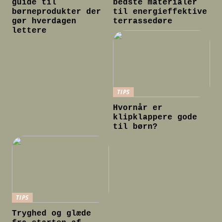
guide til
bedste materialer
børneprodukter der
til energieffektive
gør hverdagen
terrassedøre
lettere
TIPS
Hvornår er
klipklappere gode
til børn?
TIPS
Tryghed og glæde