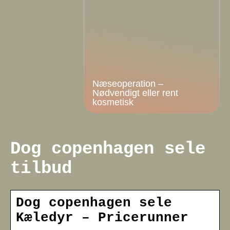
Næseoperation –
Nødvendigt eller rent
kosmetisk
Dog copenhagen sele
tilbud
Dog copenhagen sele
Kæledyr – Pricerunner