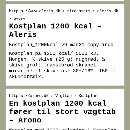
http s://www.aleris.dk › siteassets › aleris.dk
› overv
Kostplan 1200 kcal –
Aleris
Kostplan_1200kcal v9 mar21 copy.indd
Kostplan på 1200 kcal/ 5000 kJ.
Morgen. ½ skive (25 g) rugbrød. ½
skive groft franskbrød skrabet
minarine. 1 skive ost 30+/18%. 150 ml
skummetmælk.
http s://arono.dk › Vægttab › Kostplan
En kostplan 1200 kcal
fører til stort vægttab
– Arono