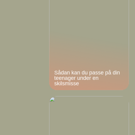
Sådan kan du passe på din
teenager under en
skilsmisse