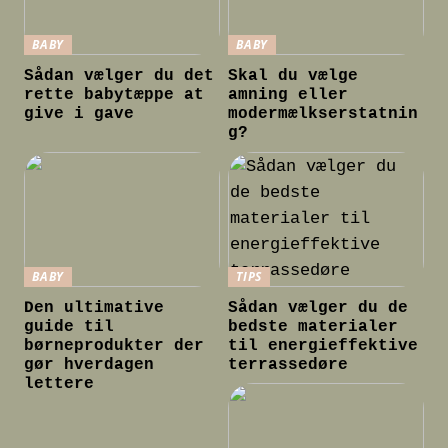
BABY
BABY
Sådan vælger du det
Skal du vælge
rette babytæppe at
amning eller
give i gave
modermælkserstatnin
g?
BABY
TIPS
Den ultimative
Sådan vælger du de
guide til
bedste materialer
børneprodukter der
til energieffektive
gør hverdagen
terrassedøre
lettere