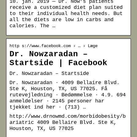
10. jan. 2019 — Dr. Now’s patients
receive a customized diet plan suited
to their individual health needs. But
all the diets are low in carbs and
calories. The …
http s://www.facebook.com › … › Læge
Dr. Nowzaradan –
Startside | Facebook
Dr. Nowzaradan – Startside
Dr. Nowzaradan · 4009 Bellaire Blvd.
Ste K, Houston, TX, US 77025. Få
rutevejledning · Bedømmelse · 4.9. 694
anmeldelser · 2145 personer har
tjekket ind her · (713) …
http://www.drnowmd.com/morbidobesity/b
ariatric 4009 Bellaire Blvd. Ste K,
Houston, TX, US 77025