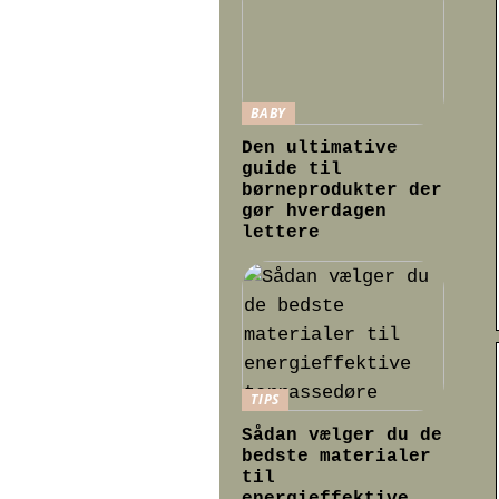
BABY
Den ultimative
guide til
børneprodukter der
gør hverdagen
lettere
TIPS
Sådan vælger du de
bedste materialer
til