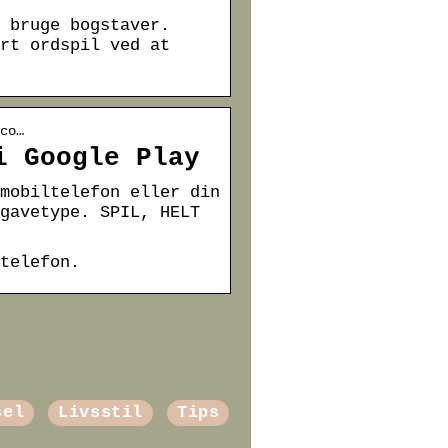
 bruge bogstaver.
rt ordspil ved at
co…
i Google Play
mobiltelefon eller din
gavetype. SPIL, HELT
telefon.
sel
Livsstil
Tips