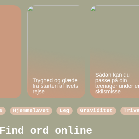
Sådan kan du
Tryghed og glæde
passe på din
fra starten af livets
teenager under e
rejse
skilsmisse
e
Hjemmelavet
Leg
Graviditet
Triv
Find ord online