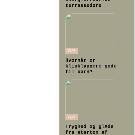
energieffektive
terrassedøre
TIPS
Hvornår er
klipklappere gode
til børn?
TIPS
Tryghed og glæde
fra starten af