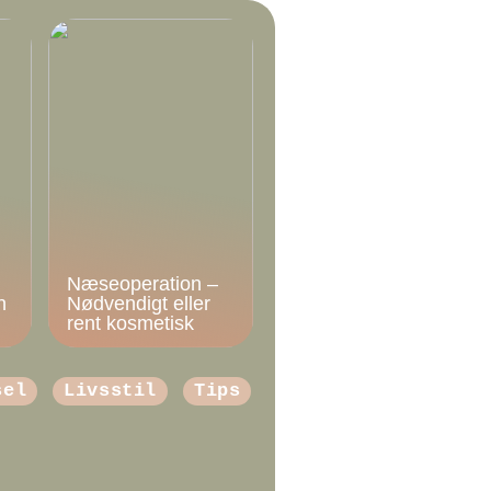
Næseoperation –
n
Nødvendigt eller
rent kosmetisk
sel
Livsstil
Tips