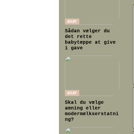
BABY
Sådan vælger du
det rette
babytæppe at give
i gave
BABY
Skal du vælge
amning eller
modermælkserstatni
ng?