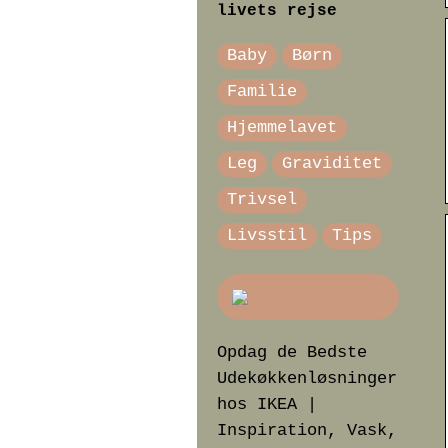
livets rejse
Baby
Børn
Familie
Hjemmelavet
Leg
Graviditet
Trivsel
Livsstil
Tips
Opdag de Bedste
Udekøkkenløsninger
hos IKEA |
Inspiration, Vask,