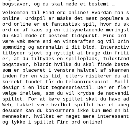
bogstaver, og du skal møde et bestemt …
Velkommen til Find ord online! Hvordan man s
online. Ordspil er måske det mest populære a
ord online er et fantastisk spil, hvor du sk
ord ud af kaos og en tilsyneladende meningsl
du skal møde et bestemt tidspunkt. Find ord 
være væk mere end en vinteraften og vil brin
spænding og adrenalin i dit blod. Interactiv
tilbyder sjovt og nyttigt at bruge din friti
er, at du tilbydes en spilleplads, fuldstænd
bogstaver, blandt hvilke du skal finde beste
som er placeret i venstre halvdel af skærmen
inden for en vis tid, ellers risikerer du at
korrekt fundet får du belønningspoint. Spill
design i en lidt tegneseriestil. Der er fler
vælge imellem, som du vil krydse de nødvendi
spillet. For at køre spillet skal du have ad
Web, takket være hvilket spillet har et ubeg
desuden kan du konkurrere ikke kun med en bi
mennesker, hvilket er meget mere interessant
og lykke i spillet Find ord online!