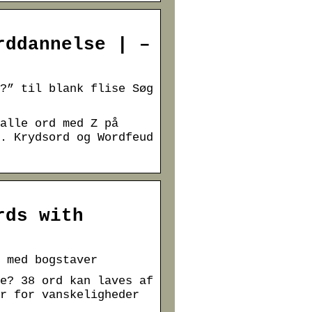
rddannelse | –
?” til blank flise Søg
alle ord med Z på
. Krydsord og Wordfeud
rds with
 med bogstaver
e? 38 ord kan laves af
r for vanskeligheder