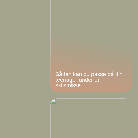
Sådan kan du passe på din
teenager under en
skilsmisse