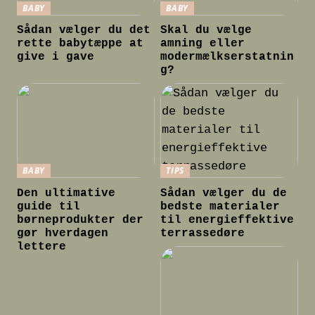
BABY
BABY
Sådan vælger du det
Skal du vælge
rette babytæppe at
amning eller
give i gave
modermælkserstatnin
g?
BABY
TIPS
Den ultimative
Sådan vælger du de
guide til
bedste materialer
børneprodukter der
til energieffektive
gør hverdagen
terrassedøre
lettere