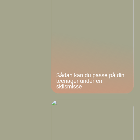
Sådan kan du passe på din
teenager under en
skilsmisse