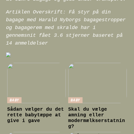
Artiklen Overskrift: Få styr på din
bagage med Harald Nyborgs bagagestropper
og bagagerem med skralde har i
gennemsnit fået
3.6
stjerner baseret på
14
anmeldelser
BABY
BABY
Sådan vælger du det
Skal du vælge
rette babytæppe at
amning eller
give i gave
modermælkserstatnin
g?