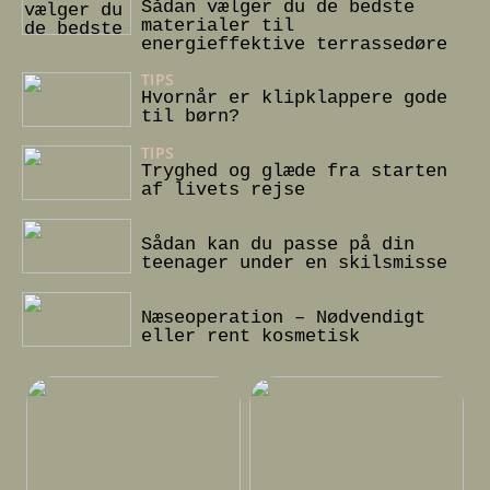
Sådan vælger du de bedste
materialer til
energieffektive terrassedøre
TIPS
23/05/2024
Hvornår er klipklappere gode
til børn?
TIPS
12/01/2024
Tryghed og glæde fra starten
af livets rejse
22/10/2022
Sådan kan du passe på din
teenager under en skilsmisse
20/10/2022
Næseoperation – Nødvendigt
eller rent kosmetisk