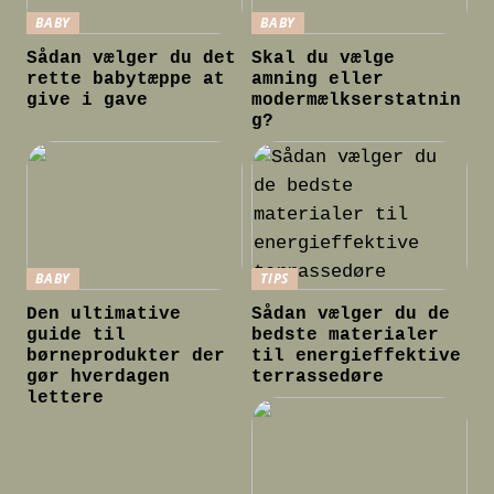
BABY
BABY
Sådan vælger du det
Skal du vælge
rette babytæppe at
amning eller
give i gave
modermælkserstatnin
g?
BABY
TIPS
Den ultimative
Sådan vælger du de
guide til
bedste materialer
børneprodukter der
til energieffektive
gør hverdagen
terrassedøre
lettere