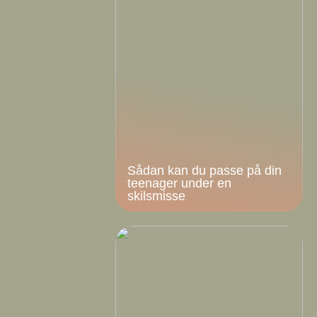
Sådan kan du passe på din
teenager under en
skilsmisse