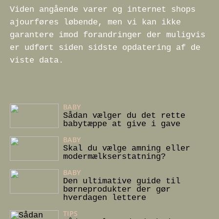
Viden angående varer og internet shops
ajourføres løbende, men vi kan ikke
garantere imod forandringer der muligvis
er udført siden sidste opdatering af de
viste data.
BABY
13/12/2025
Sådan vælger du det rette
babytæppe at give i gave
BABY
16/04/2025
Skal du vælge amning eller
modermælkserstatning?
BABY
18/12/2024
Den ultimative guide til
børneprodukter der gør
hverdagen lettere
TIPS
08/08/2024