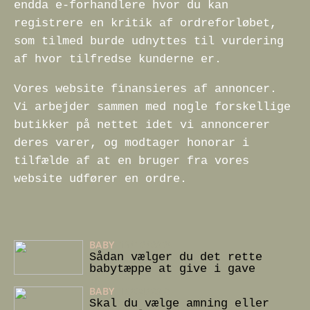
endda e-forhandlere hvor du kan
registrere en kritik af ordreforløbet,
som tilmed burde udnyttes til vurdering
af hvor tilfredse kunderne er.
Vores website finansieres af annoncer.
Vi arbejder sammen med nogle forskellige
butikker på nettet idet vi annoncerer
deres varer, og modtager honorar i
tilfælde af at en bruger fra vores
website udfører en ordre.
BABY
13/12/2025
Sådan vælger du det rette
babytæppe at give i gave
BABY
16/04/2025
Skal du vælge amning eller