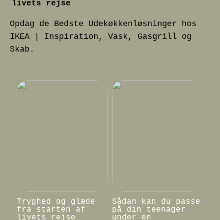
livets rejse
Opdag de Bedste Udekøkkenløsninger hos
IKEA | Inspiration, Vask, Gasgrill og
Skab.
Tryghed og glæde
Sådan kan du passe
fra starten af
på din teenager
livets rejse
under en