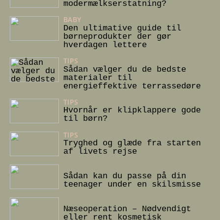
modermælkserstatning?
BABY
18/12/2024
Den ultimative guide til
børneprodukter der gør
hverdagen lettere
TIPS
08/08/2024
Sådan vælger du de bedste
materialer til
energieffektive terrassedøre
TIPS
23/05/2024
Hvornår er klipklappere gode
til børn?
TIPS
12/01/2024
Tryghed og glæde fra starten
af livets rejse
22/10/2022
Sådan kan du passe på din
teenager under en skilsmisse
20/10/2022
Næseoperation – Nødvendigt
eller rent kosmetisk