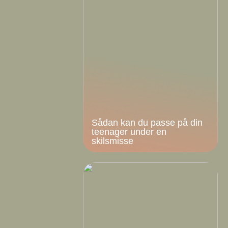
Sådan kan du passe på din
teenager under en
skilsmisse