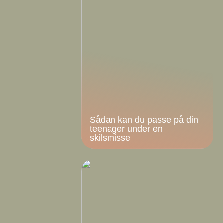
Sådan kan du passe på din
teenager under en
skilsmisse