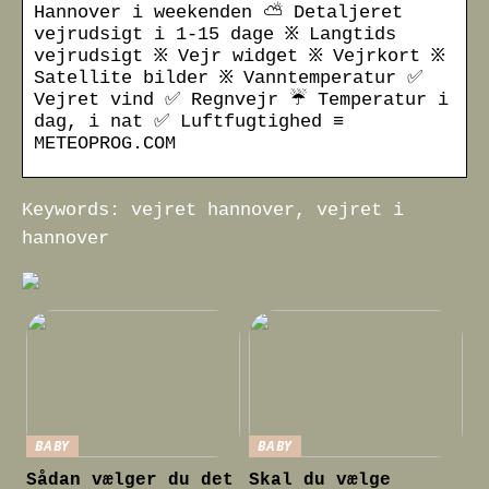
Hannover i weekenden ⛅ Detaljeret
vejrudsigt i 1-15 dage ፠ Langtids
vejrudsigt ፠ Vejr widget ፠ Vejrkort ፠
Satellite bilder ፠ Vanntemperatur ✅
Vejret vind ✅ Regnvejr ☔ Temperatur i
dag, i nat ✅ Luftfugtighed ≡
METEOPROG.COM
Keywords: vejret hannover, vejret i
hannover
BABY
BABY
Sådan vælger du det
Skal du vælge